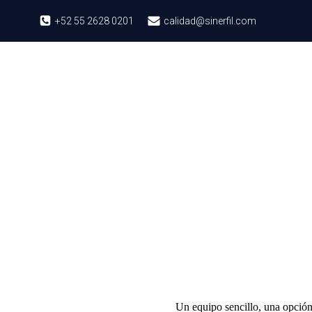
+52 55 2628 0201
calidad@sinerfil.com
Un equipo sencillo, una opció